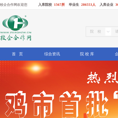
校企合作网欢迎您
入库院校
1567所
毕业生
286553人
入库企业
3
首 页
综合资讯
院 校 库
企