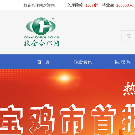
校企合作网欢迎您
入库院校
1567所
毕业生
286553人
首 页
综合资讯
院 校 库