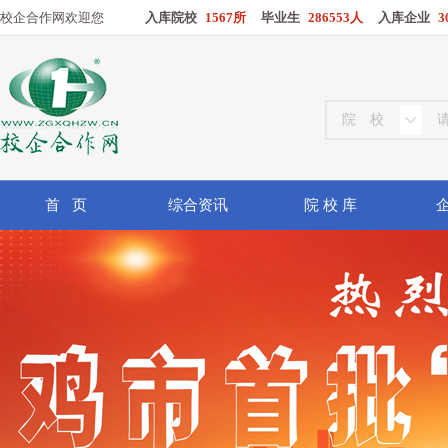
校企合作网欢迎您
入库院校
1567所
毕业生
286553人
入库企业
3
首 页
综合资讯
院 校 库
企