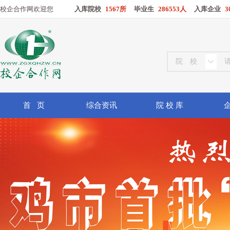
校企合作网欢迎您
入库院校
1567所
毕业生
286553人
入库企业
3
首 页
综合资讯
院 校 库
企