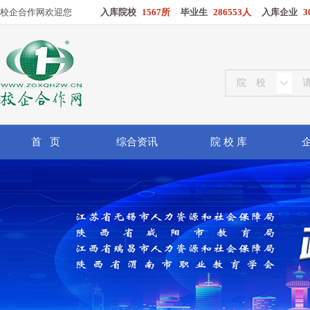
校企合作网欢迎您
入库院校
1567所
毕业生
286553人
入库企业
3
首 页
综合资讯
院 校 库
企