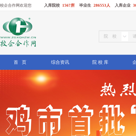
校企合作网欢迎您
入库院校
1567所
毕业生
286553人
入库企业
3
首 页
综合资讯
院 校 库
企