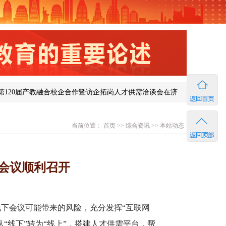
教融合校企合作暨访企拓岗人才供需洽谈会在济南成功举办
图说郑州
当前位置：
首页
>>
综合资讯
>>
本站动态
频会议顺利召开
下会议可能带来的风险，充分发挥“互联网
“线下”转为“线上”，搭建人才供需平台，帮