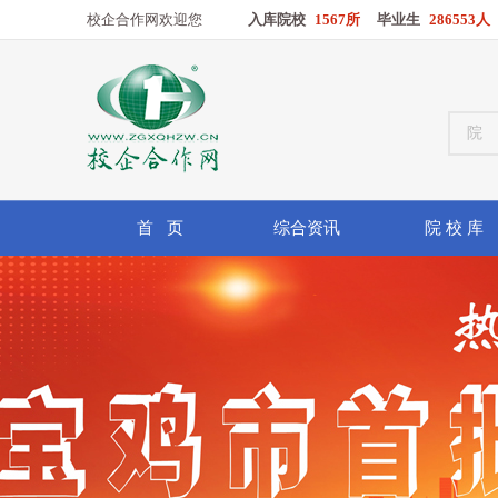
校企合作网欢迎您
入库院校
1567所
毕业生
286553人
首 页
综合资讯
院 校 库