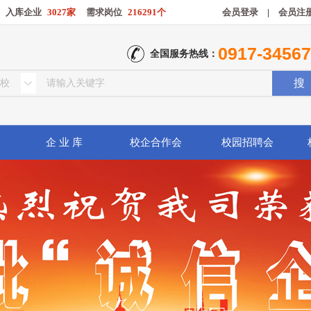
入库企业
3027家
需求岗位
216291个
会员登录
|
会员注
0917-3456
全国服务热线：
企 业 库
校企合作会
校园招聘会