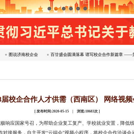
1
2
3
4
5
6
南校企会
百廿盛会圆满落幕 谱写校企合作新篇章 ——第120届产
8届校企合作人才供需（西南区） 网络视
[
发布时间:2020-05-15 | 浏览:
18683
次 ]
极响应国家号召，为帮助企业复工复产、学校就业安置，降低线
作对接服务，自主开发“云端会”视频小程序，将校企合作洽谈会从